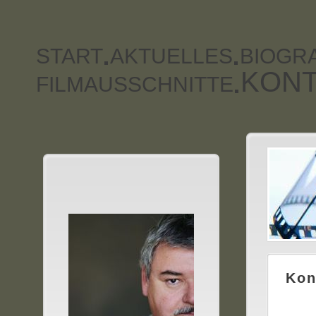
START
AKTUELLES
BIOGRA
KONT
FILMAUSSCHNITTE
Kon