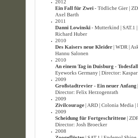
2012
Ein Fall für Zwei
- Tödliche Gier | ZD
Axel Barth
2011
Danni Lowinski
- Mutterkind | SAT.1 |
Richard Huber
2010
Des Kaisers neue Kleider
| WDR | Ask
Hannu Salonen
2010
An einem Tag in Duisburg - Todesfa
Eyeworks Germany | Director: Kaspar
2009
Großstadtrevier - Ein neuer Anfang
Director: Felix Herzogenrath
2009
Zivilcourage
| ARD | Colonia Media |
2009
Scheidung für Fortgeschrittene
| ZD
Director: Josh Broecker
2008
Zoogeflüster
| SAT.1 | Endemol Shine 