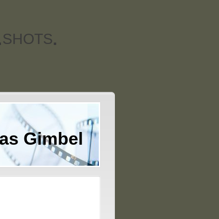
SHOTS
as Gimbel