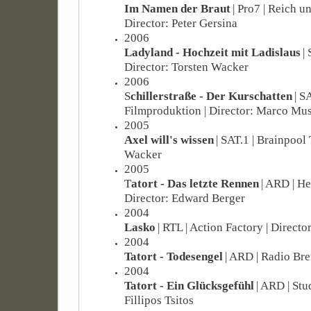
Im Namen der Braut
| Pro7 | Reich u
Director: Peter Gersina
2006
Ladyland - Hochzeit mit Ladislaus
|
Director: Torsten Wacker
2006
S
chillerstraße - Der Kurschatten
| S
Filmproduktion | Director: Marco Mu
2005
Axel will's wissen
| SAT.1 | Brainpool 
Wacker
2005
T
atort - Das letzte Rennen
| ARD | H
Director: Edward Berger
2004
Lasko
| RTL | Action Factory | Directo
2004
Tatort - Todesengel
| ARD | Radio Br
2004
Tatort - Ein Glücksgefühl
| ARD | Stu
Fillipos Tsitos