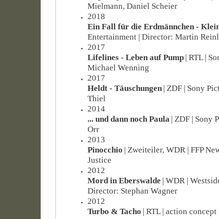
Mielmann, Daniel Scheier
2018
Ein Fall für die Erdmännchen - Klei
Entertainment | Director: Martin Reinl
2017
Lifelines - Leben auf Pump
| RTL | So
Michael Wenning
2017
Heldt - Täuschungen
| ZDF | Sony Pic
Thiel
2014
... und dann noch Paula
| ZDF | Sony P
Orr
2013
Pinocchio
| Zweiteiler, WDR | FFP Ne
Justice
2012
Mord in Eberswalde
| WDR | Westsid
Director: Stephan Wagner
2012
Turbo & Tacho
| RTL | action concept