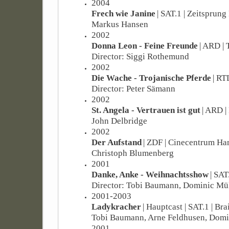
2004
Frech wie Janine
| SAT.1 | Zeitsprung 
Markus Hansen
2002
Donna Leon - Feine Freunde
| ARD | 
Director: Siggi Rothemund
2002
Die Wache - Trojanische Pferde
| RT
Director: Peter Sämann
2002
St. Angela - Vertrauen ist gut
| ARD |
John Delbridge
2002
Der Aufstand
| ZDF | Cinecentrum Ha
Christoph Blumenberg
2001
Danke, Anke - Weihnachtsshow
| SAT
Director: Tobi Baumann, Dominic Mül
2001-2003
Ladykracher
| Hauptcast | SAT.1 | Br
Tobi Baumann, Arne Feldhusen, Domi
2001