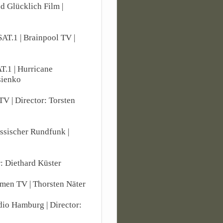
nd Glücklich Film |
 SAT.1 | Brainpool TV |
AT.1 | Hurricane
sienko
TV | Director: Torsten
essischer Rundfunk |
r: Diethard Küster
emen TV | Thorsten Näter
dio Hamburg | Director: