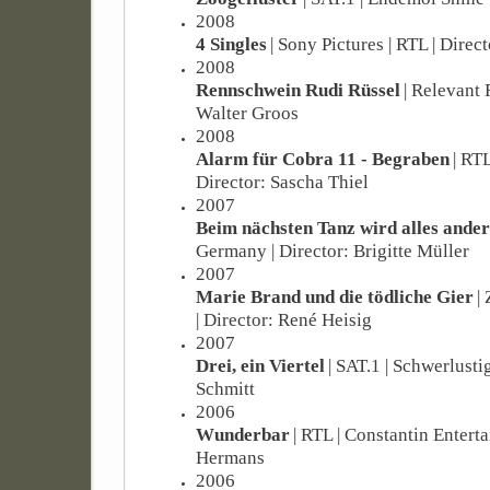
2008
4 Singles
| Sony Pictures | RTL | Dire
2008
Rennschwein Rudi Rüssel
| Relevant 
Walter Groos
2008
Alarm für Cobra 11 - Begraben
| RTL
Director: Sascha Thiel
2007
Beim nächsten Tanz wird alles ander
Germany | Director: Brigitte Müller
2007
Marie Brand und die tödliche Gier
|
| Director: René Heisig
2007
Drei, ein Viertel
| SAT.1 | Schwerlusti
Schmitt
2006
Wunderbar
| RTL | Constantin Enterta
Hermans
2006