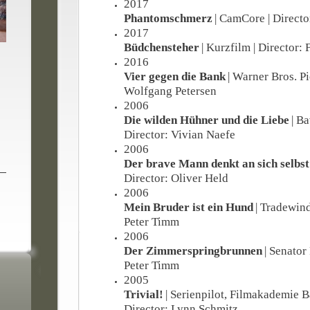
2017
Phantomschmerz
| CamCore | Direct
2017
Büdchensteher
| Kurzfilm | Director:
2016
Vier gegen die Bank
| Warner Bros. Pi
Wolfgang Petersen
2006
Die wilden Hühner und die Liebe
| Ba
Director: Vivian Naefe
2006
Der brave Mann denkt an sich selbst
Director: Oliver Held
2006
Mein Bruder ist ein Hund
| Tradewind
Peter Timm
2006
Der Zimmerspringbrunnen
| Senator
Peter Timm
2005
Trivial!
| Serienpilot, Filmakademie 
Director: Lynn Schmitz