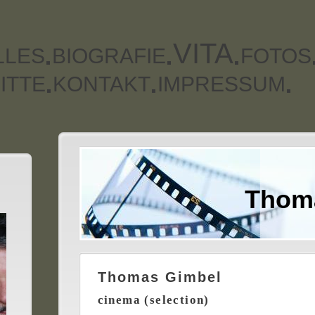
VITA
LLES
BIOGRAFIE
FOTOS
ITTE
KONTAKT
IMPRESSUM
Thom
Thomas Gimbel
cinema (selection)