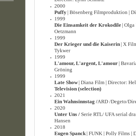
2000
Puffy
| Bösenberg Filmproduktion | Di
1999
Die Einsamkeit der Krokodile
| Olga
Oetzmann
1999
Der Krieger und die Kaiserin
| X Fil
Tykwer
1999
L'amour, L'argent, L'amour
| Bavari
Gröning
1999
Late Show
| Diana Film | Director: He
Television (selection)
2021
Ein Wahnsinnstag /
ARD /Degeto/Dire
2020
Unter Uns /
Serie RTL/ UFA serial dr
Hansen
2018
Eugen Spanck
| FUNK | Polly Films |